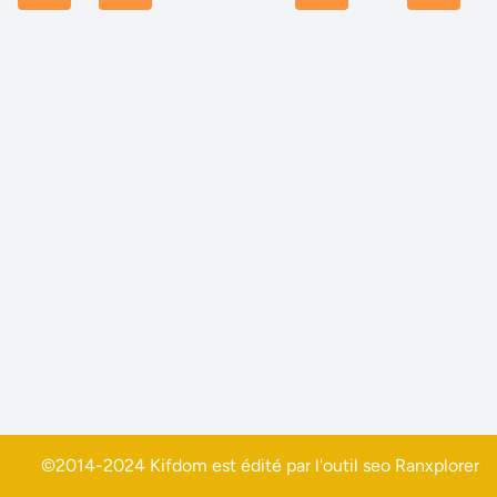
©2014-2024 Kifdom est édité par l'outil seo
Ranxplorer